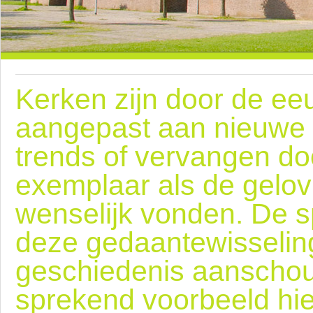
Kerken zijn door de e
aangepast aan nieuwe 
trends of vervangen do
exemplaar als de gelov
wenselijk vonden. De 
deze gedaantewisseli
geschiedenis aanschou
sprekend voorbeeld hie